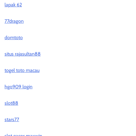
lapak 62
77dragon
domtoto
situs rajasultan88
togel toto macau
hgo909 login
slot88
stars77
slot gacor maxwin