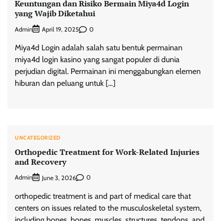
Keuntungan dan Risiko Bermain Miya4d Login
yang Wajib Diketahui
Admin
0
April 19, 2025
Miya4d Login adalah salah satu bentuk permainan
miya4d login kasino yang sangat populer di dunia
perjudian digital. Permainan ini menggabungkan elemen
hiburan dan peluang untuk […]
UNCATEGORIZED
Orthopedic Treatment for Work-Related Injuries
and Recovery
Admin
0
June 3, 2026
orthopedic treatment is and part of medical care that
centers on issues related to the musculoskeletal system,
including bones, bones, muscles, structures, tendons, and