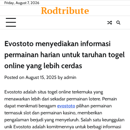
Skip
Friday, August 7, 2026
Rodtribute
to
content
Evostoto menyediakan informasi
permainan harian untuk taruhan togel
online yang lebih cerdas
Posted on
August 15, 2025
by
admin
Evostoto adalah situs togel online terkemuka yang
menawarkan lebih dari sekadar permainan lotere. Pemain
dapat menikmati beragam
evostoto
pilihan permainan
termasuk slot dan permainan kasino, memberikan
pengalaman berjudi yang menyeluruh. Salah satu keunggulan
unik Evostoto adalah komitmennya untuk berbagi informasi