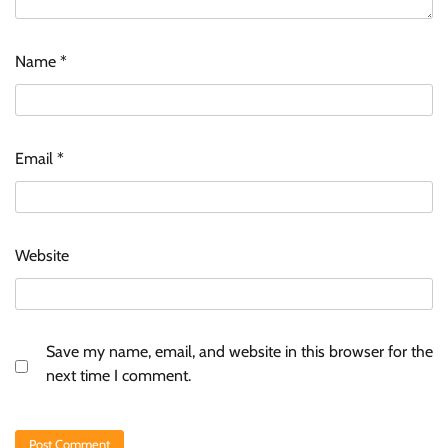
Name
*
Email
*
Website
Save my name, email, and website in this browser for the
next time I comment.