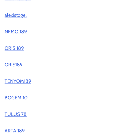
alexistogel
NEMO 189
QRIS 189
QRIS189
TENYOM189
BOGEM 10
TULUS 78
ARTA 189