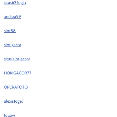
situs62 login
andara99
slot88
slot gacor
situs slot gacor
HOKIGACOR77
OPERATOTO
alexistogel
totojw