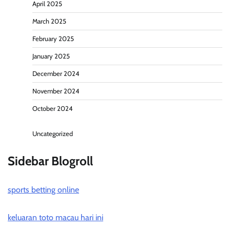
April 2025
March 2025
February 2025
January 2025
December 2024
November 2024
October 2024
Uncategorized
Sidebar Blogroll
sports betting online
keluaran toto macau hari ini