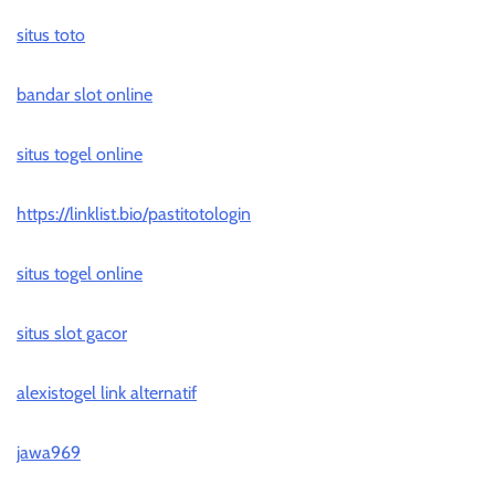
situs toto
bandar slot online
situs togel online
https://linklist.bio/pastitotologin
situs togel online
situs slot gacor
alexistogel link alternatif
jawa969