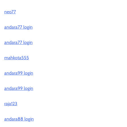
neo77
andara77 login
andara77 login
mahkota555
andara99 login
andara99 login
raja123
andara88 login