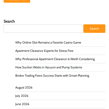
Search
Search
Why Online Slot Remains a Favorite Casino Game
Apartment Clearance Experts for Stress Free
Why Professional Apartment Clearance Is Worth Considering
How Suction Works in Vacuum and Pump Systems
Broker Trading Forex Success Starts with Smart Planning
August 2026
July 2026
June 2026