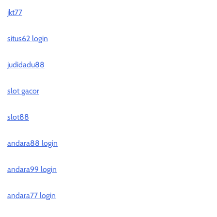
jkt77
situs62 login
judidadu88
slot gacor
slot88
andara88 login
andara99 login
andara77 login