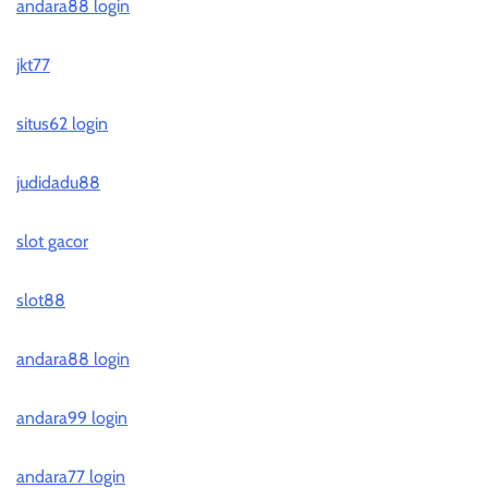
andara88 login
jkt77
situs62 login
judidadu88
slot gacor
slot88
andara88 login
andara99 login
andara77 login