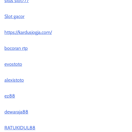
situs slot777
Slot gacor
https://kardusjogja.com/
bocoran rtp
evostoto
alexistoto
ez88
dewaraja88
RATUKIDUL88