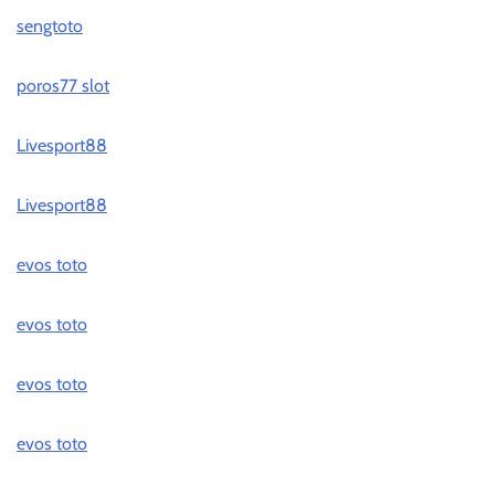
sengtoto
poros77 slot
Livesport88
Livesport88
evos toto
evos toto
evos toto
evos toto