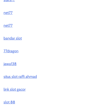
net77
net77
bandar slot
77dragon
jawa138
situs slot raffi ahmad
link slot gacor
slot 88