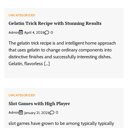
UNCATEGORIZED
Gelatin Trick Recipe with Stunning Results
Admin
0
April 4, 2026
The gelatin trick recipe is and intelligent home approach
that uses gelatin to change ordinary components into
distinctive finishes and successfully interesting dishes.
Gelatin, flavorless […]
UNCATEGORIZED
Slot Games with High Player
Admin
0
January 21, 2026
slot games have grown to be among typically typically