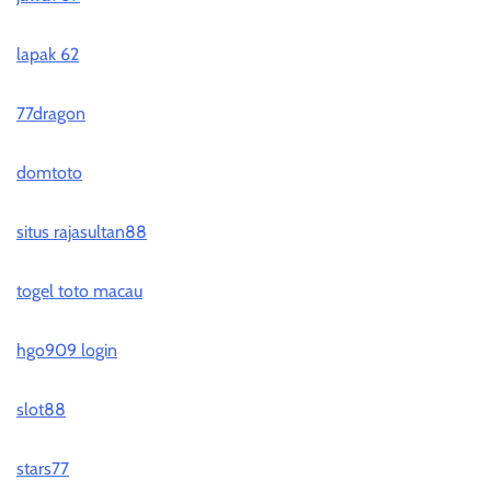
lapak 62
77dragon
domtoto
situs rajasultan88
togel toto macau
hgo909 login
slot88
stars77