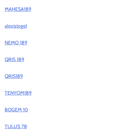
MAHESA189
alexistogel
NEMO 189
QRIS 189
QRIS189
TENYOM189
BOGEM 10
TULUS 78