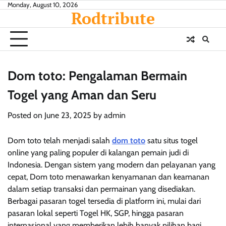
Skip
Monday, August 10, 2026
Rodtribute
to
content
Dom toto: Pengalaman Bermain
Togel yang Aman dan Seru
Posted on
June 23, 2025
by
admin
Dom toto telah menjadi salah
dom toto
satu situs togel
online yang paling populer di kalangan pemain judi di
Indonesia. Dengan sistem yang modern dan pelayanan yang
cepat, Dom toto menawarkan kenyamanan dan keamanan
dalam setiap transaksi dan permainan yang disediakan.
Berbagai pasaran togel tersedia di platform ini, mulai dari
pasaran lokal seperti Togel HK, SGP, hingga pasaran
internasional yang memberikan lebih banyak pilihan bagi