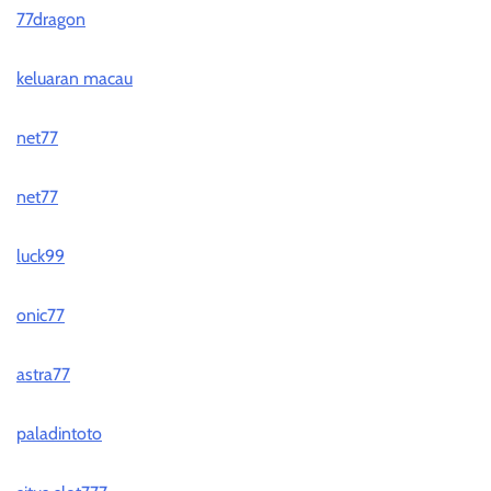
77dragon
keluaran macau
net77
net77
luck99
onic77
astra77
paladintoto