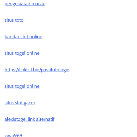
pengeluaran macau
situs toto
bandar slot online
situs togel online
https://linklist.bio/pastitotologin
situs togel online
situs slot gacor
alexistogel link alternatif
jawa969