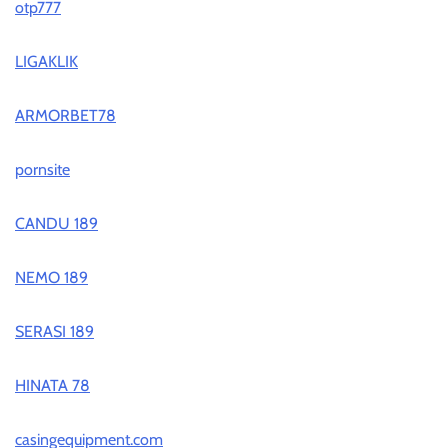
otp777
LIGAKLIK
ARMORBET78
pornsite
CANDU 189
NEMO 189
SERASI 189
HINATA 78
casingequipment.com