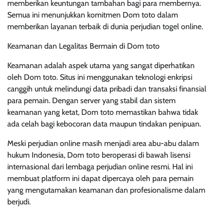
memberikan keuntungan tambahan bagi para membernya.
Semua ini menunjukkan komitmen Dom toto dalam
memberikan layanan terbaik di dunia perjudian togel online.
Keamanan dan Legalitas Bermain di Dom toto
Keamanan adalah aspek utama yang sangat diperhatikan
oleh Dom toto. Situs ini menggunakan teknologi enkripsi
canggih untuk melindungi data pribadi dan transaksi finansial
para pemain. Dengan server yang stabil dan sistem
keamanan yang ketat, Dom toto memastikan bahwa tidak
ada celah bagi kebocoran data maupun tindakan penipuan.
Meski perjudian online masih menjadi area abu-abu dalam
hukum Indonesia, Dom toto beroperasi di bawah lisensi
internasional dari lembaga perjudian online resmi. Hal ini
membuat platform ini dapat dipercaya oleh para pemain
yang mengutamakan keamanan dan profesionalisme dalam
berjudi.