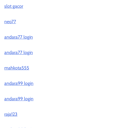
slot gacor
neo77
andara77 login
andara77 login
mahkota555
andara99 login
andara99 login
raja123