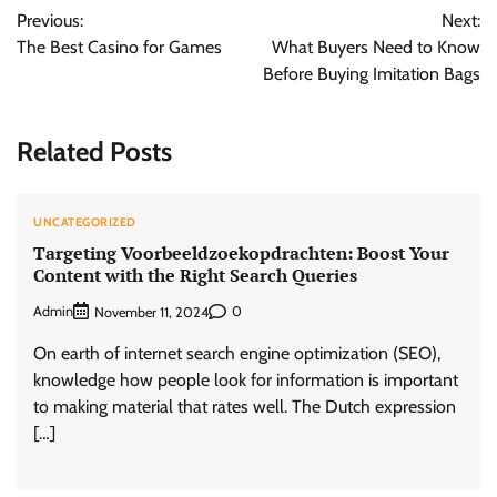
Previous:
Next:
navigation
The Best Casino for Games
What Buyers Need to Know
Before Buying Imitation Bags
Related Posts
UNCATEGORIZED
Targeting Voorbeeldzoekopdrachten: Boost Your
Content with the Right Search Queries
Admin
0
November 11, 2024
On earth of internet search engine optimization (SEO),
knowledge how people look for information is important
to making material that rates well. The Dutch expression
[…]