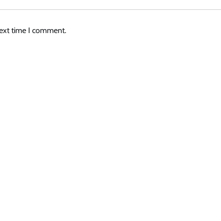
next time I comment.