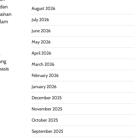
 dan
August 2026
ainan
July 2026
alam
June 2026
May 2026
April 2026
.
ang
March 2026
asis
February 2026
January 2026
December 2025
November 2025
October 2025
September 2025