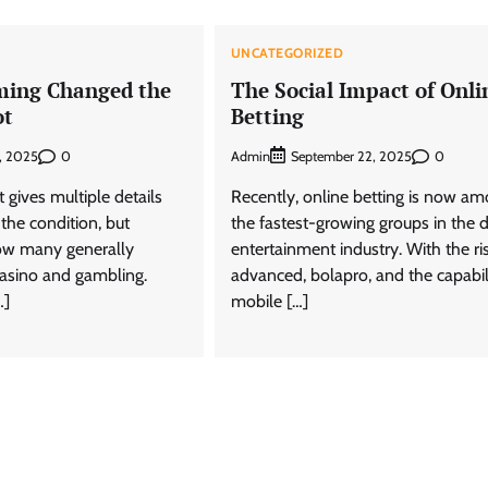
D
UNCATEGORIZED
ming Changed the
The Social Impact of Onli
ot
Betting
0
Admin
0
, 2025
September 22, 2025
 gives multiple details
Recently, online betting is now a
 the condition, but
the fastest-growing groups in the di
 now many generally
entertainment industry. With the ri
casino and gambling.
advanced, bolapro, and the capabil
…]
mobile […]