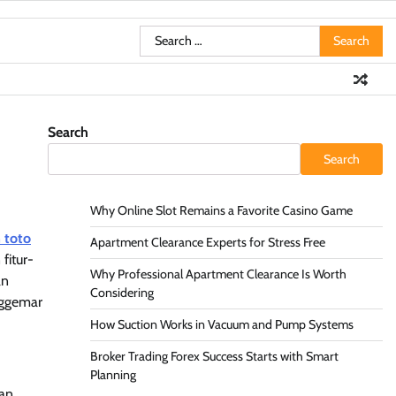
Search
for:
Search
Search
Why Online Slot Remains a Favorite Casino Game
 toto
Apartment Clearance Experts for Stress Free
fitur-
Why Professional Apartment Clearance Is Worth
an
Considering
nggemar
How Suction Works in Vacuum and Pump Systems
Broker Trading Forex Success Starts with Smart
Planning
kan