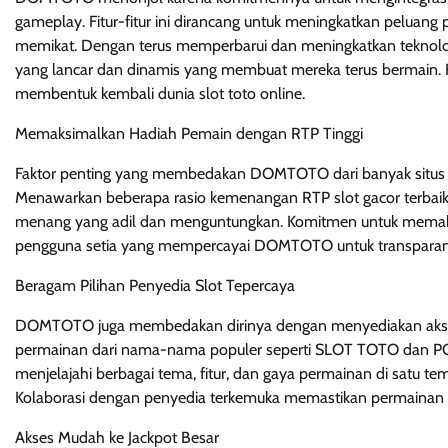
gameplay. Fitur-fitur ini dirancang untuk meningkatkan pelua
memikat. Dengan terus memperbarui dan meningkatkan tekn
yang lancar dan dinamis yang membuat mereka terus bermain. 
membentuk kembali dunia slot toto online.
Memaksimalkan Hadiah Pemain dengan RTP Tinggi
Faktor penting yang membedakan DOMTOTO dari banyak situs slot
Menawarkan beberapa rasio kemenangan RTP slot gacor terba
menang yang adil dan menguntungkan. Komitmen untuk memaksim
pengguna setia yang mempercayai DOMTOTO untuk transparans
Beragam Pilihan Penyedia Slot Tepercaya
DOMTOTO juga membedakan dirinya dengan menyediakan akses 
permainan dari nama-nama populer seperti SLOT TOTO dan PG 
menjelajahi berbagai tema, fitur, dan gaya permainan di satu t
Kolaborasi dengan penyedia terkemuka memastikan permainan ber
Akses Mudah ke Jackpot Besar