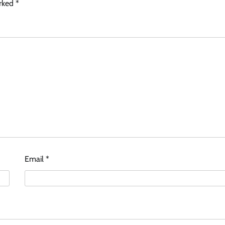
arked
*
Email
*